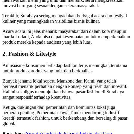
menawarkan menu yang unik dan menarik, serta mengkreasikan
inovasi baru yang sesuai dengan selera masyarakat.
Terakhir, Surabaya sering mengadakan berbagai acara dan festival
kuliner yang meningkatkan visibilitas bisnis kuliner.
Acara-acara ini jelas menarik masyarakat dari dalam kota maupun
luar kota. Jadi, Anda bisa dapat kesempatan untuk memperkenalkan
produk mereka kepada audiens yang lebih luas.
2. Fashion & Lifestyle
Antusiasme konsumen terhadap fashion terus meningkat, terutama
untuk produk-produk yang unik dan berkualitas.
Banyak jenama lokal seperti Manzone dan Kami. yang telah
berhasil menarik perhatian dengan konsep yang fresh dan inovatif.
Hal ini sekaligus menunjukkan bahwa pasar fashion di Surabaya
sangat responsif terhadap kreativitas.
Ketiga, dukungan dari pemerintah dan komunitas lokal juga
berperan penting. Pemerintah Jawa Timur mendorong industri
kreatif, termasuk fashion, untuk berkembang dan bersaing di pasar
global.
Baca Juga
:
Syarat Franchise Indomaret Terbaru dan Cara