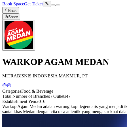
Book Space
Get Ticket
Back
Share
WARKOP AGAM MEDAN
MITRABISNIS INDONESIA MAKMUR, PT
Categories
Food & Beverage
Total Number of Branches / Outlets
47
Establishment Year
2016
Warkop Agam Medan adalah warung kopi legendaris yang menjadi iko
santai khas Medan dengan cita rasa autentik yang mengakar kuat dal